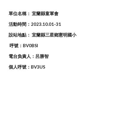
單位名稱：
宜蘭縣童軍會
活動時間：202
3
.10.
01
-
31
設站地點：
宜蘭縣三星鄉憲明國小
呼號：BV0BSI
電台負責人：呂勝智
個人呼號：BV3US