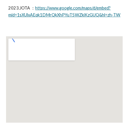
2023.JOTA ：
https://www.google.com/maps/d/embed?
mid=1sXUlxAEqk1DMrQkXhPYuT5WZkiKzGUQ&hl=zh-TW