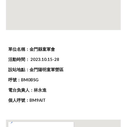
單位名稱：金門縣童軍會
活動時間： 202
3
.10.1
5
-
28
設站地點：
金門陽明童軍營區
呼號：BM0BSG
電台負責人：林永進
個人呼號：BM9AIT