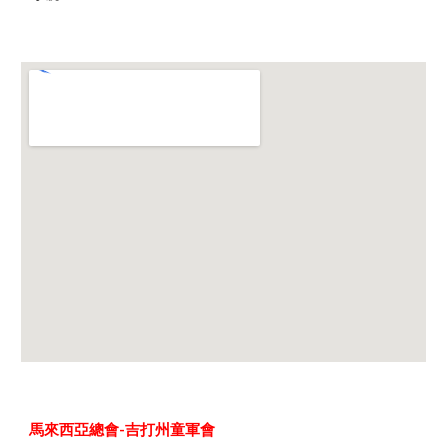
馬來西亞總會-
吉打州童軍會