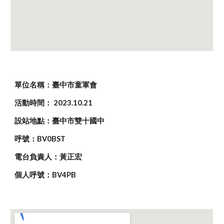
單位名稱：臺中市童軍會
活動時間： 202
3.10.21
設站地點：臺中市雙十國中
呼號：BV0BST
電台負責人：黃正宏
個人呼號：BV4PB