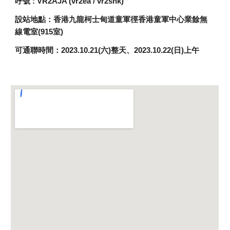
呼號 : VR2AJA (vr2ea / vr2shk)
設站地點：
香港九龍柯士甸道童軍徑香港童軍中心業餘無
線電室(915室)
可通聯時間：2023.10.21(六)整天、2023.10.22(日)上午